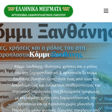
Skip
to
content
μένο Άμυλο
Τροποποιη
Κόμμι
Ξανθάνης
ποκιού
Καλαμ
Κόμμι Ξανθάνης: Ιδιότητες, χρήσεις και ο ρόλος
λαμποκιού: Τι είναι και
Τροποποιημένο Άμυλο Κα
του στη ζαχαροπλαστική & αρτοποιία Το κόμμι
 στη σύγχρονη παραγωγή
γιατί είναι απαραίτητο
ξανθάνης (Xanthan Gum) είναι ένας από τους πιο
 τροποποιημένο άμυλο
τροφίμων Εισαγωγή Το
διαδεδομένους και ευέλικτους σταθεροποιητές και
να από τα πιο σημαντικά
καλαμποκιού αποτελεί έ
πηκτικούς παράγοντες στη βιομηχανία τροφίμων,
στη σύγχρονη βιομηχανία
λειτουργικά συστατικά 
με εκτεταμένη χρήση στη ζαχαροπλαστική, την
α στους τομείς της
τροφίμων, ιδιαίτερ
αρτοποιία και τα προϊόντα χωρίς γλουτένη.
ποιίας, γαλακτοκομικών
ζαχαροπλαστικής, αρτο
Παράγεται μέσω φυσικής ζύμωσης σακχάρων από
βελτιωμένες τεχνολογικές
και Ho.Re.Ca.Χάρη στις 