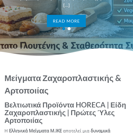
[...]
ει σταθερότητα, έλεγχο
του ιδιότητες, προσφέρ
νέπεια [...]
υφής και συ
READ MORE
 MORE
READ
Μείγματα Ζαχαροπλαστικής &
Αρτοποιίας
Βελτιωτικά Προϊόντα HORECA | Είδη
Ζαχαροπλαστικής | Πρώτες Ύλες
Αρτοποιίας
Η
Ελληνικά Μείγματα Μ.ΙΚΕ
αποτελεί μια
δυναμικά