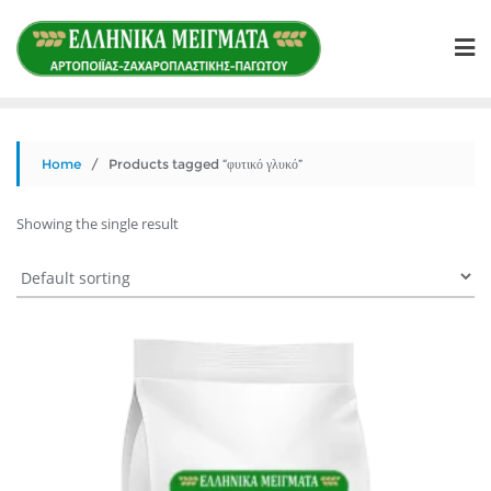
Skip
to
content
Home
/ Products tagged “φυτικό γλυκό”
Showing the single result