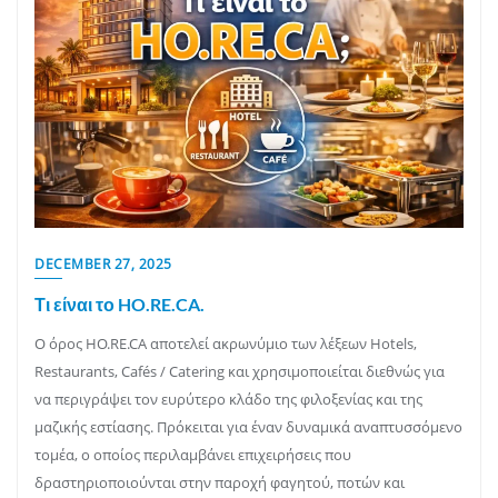
DECEMBER 27, 2025
Τι είναι το HO.RE.CA.
Ο όρος HO.RE.CA αποτελεί ακρωνύμιο των λέξεων Hotels,
Restaurants, Cafés / Catering και χρησιμοποιείται διεθνώς για
να περιγράψει τον ευρύτερο κλάδο της φιλοξενίας και της
μαζικής εστίασης. Πρόκειται για έναν δυναμικά αναπτυσσόμενο
τομέα, ο οποίος περιλαμβάνει επιχειρήσεις που
δραστηριοποιούνται στην παροχή φαγητού, ποτών και