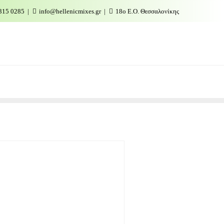
315 0285
info@hellenicmixes.gr
18ο Ε.Ο. Θεσσαλονίκης