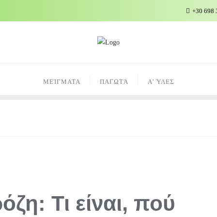
+30 698 
ΜΕΊΓΜΑΤΑ
ΠΑΓΩΤΆ
Α’ ΎΛΕΣ
ΚΉΣ
ζη: Τι είναι, πού