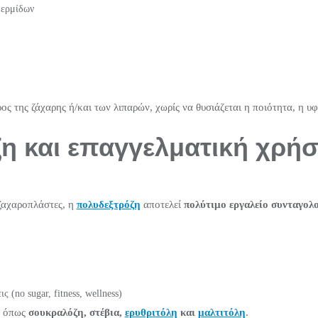
ερμίδων
ος της ζάχαρης ή/και των λιπαρών, χωρίς να θυσιάζεται η ποιότητα, η υ
η και επαγγελματική χρή
 ζαχαροπλάστες, η
πολυδεξτρόζη
αποτελεί
πολύτιμο εργαλείο συνταγολο
(no sugar, fitness, wellness)
ά όπως
σουκραλόζη, στέβια,
ερυθριτόλη
και
μαλτιτόλη
.