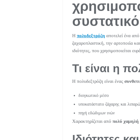
χρησιμοποι
συστατικό
Η
πολυδεξτρόζη
αποτελεί ένα από 
ζαχαροπλαστική, την αρτοποιία και
ιδιότητες, που χρησιμοποιείται ευ
Τι είναι η π
Η πολυδεξτρόζη είναι ένας
συνθετι
διογκωτικό μέσο
υποκατάστατο ζάχαρης και λιπαρ
πηγή εδώδιμων ινών
Χαρακτηρίζεται από
πολύ χαμηλή θ
Ιδιότητες κα