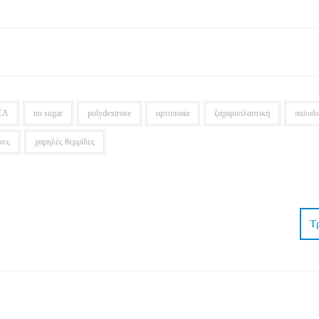
CA
no sugar
polydextrose
αρτοποιία
ζαχαροπλαστική
πολυδε
νες
χαμηλές θερμίδες
Τ