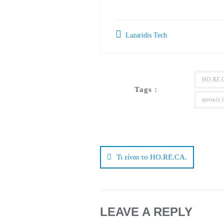
Lazaridis Tech
HO.RE.
Tags :
φυτικές ί
Post
navigation
Τι είναι το HO.RE.CA.
LEAVE A REPLY