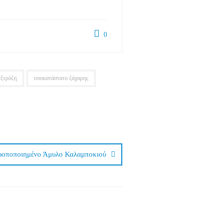
0
ξτρόζη
υποκατάστατο ζάχαρης
ροποποιημένο Άμυλο Καλαμποκιού