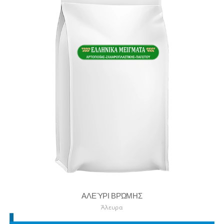
ΑΛΕΎΡΙ ΒΡΏΜΗΣ
Άλευρα