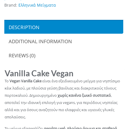
Brand:
Ελληνικά Μείγματα
DESCRIPTION
ADDITIONAL INFORMATION
REVIEWS (0)
Vanilla Cake Vegan
Το
Vegan Vanilla Cake
είναι ένα εξειδικευμένο μείγμα για νηστίσιμο
κέικ λαδιού, με πλούσια γεύση βανίλιας και διακριτικούς τόνους
πορτοκαλιού. Δημιουργημένο
χωρίς κανένα ζωικό συστατικό
,
αποτελεί την ιδανική επιλογή για vegans, για περιόδους νηστείας
αλλά και για όσους αναζητούν πιο ελαφριές και υγιεινές γλυκές
απολαύσεις.
Το μείγμα εξασφαλίζει
αφράτη υφή, πλούσιο άρωμα και σταθερά